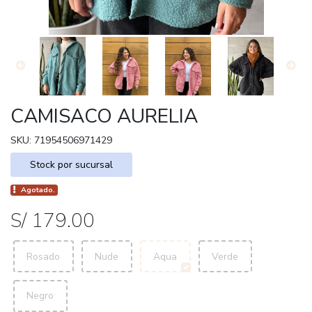
CAMISACO AURELIA
SKU: 71954506971429
Stock por sucursal
Agotado.
S/ 179.00
Rosado
Nude
Aqua
Verde
Negro