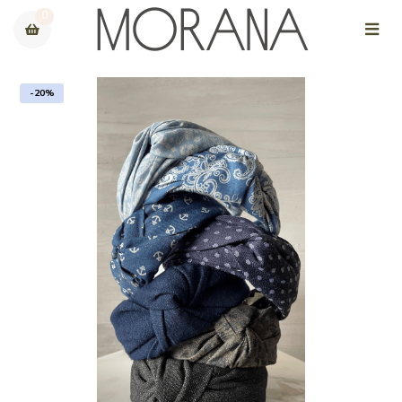
0
-20%