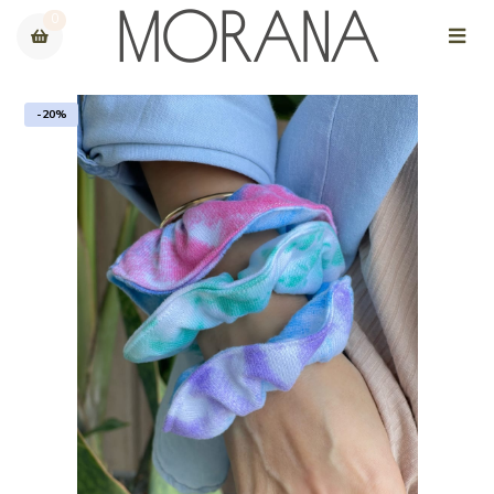
0
-20%